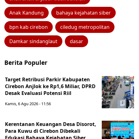
Anak Kandung
bahaya kejahatan siber
bpn kab cirebon
ciledug metropolitan
Damkar sindanglaut
dasar
Berita Populer
Target Retribusi Parkir Kabupaten
Cirebon Anjlok ke Rp1,6 Miliar, DPRD
Desak Evaluasi Potensi Riil
Kamis, 6 Agu 2026 - 11:56
Kerentanan Keuangan Desa Disorot,
Para Kuwu di Cirebon Dibekali
Edukasi Bahaya Kejahatan Siber