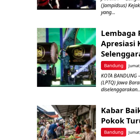
(Jampidsus) Kejak
yang...
Lembaga P
Apresiasi
Selenggar
Bandung
Jumat,
KOTA BANDUNG –
(LPTQ) Jawa Bara
diselenggarakan..
Kabar Bai
Pokok Turu
Bandung
Jumat,