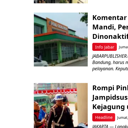
Komentar 
Mandi, Pe
Dinonakti
Info Jabar
Jumat
JABARPUBLISHER.
Bandung, harus m
pelayanan. Keputu
Rompi Pin
Jampidsus 
Kejagung 
Headline
Jumat,
JAKARTA — Langk