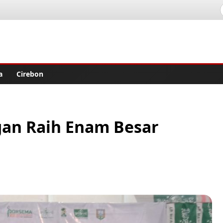
lisher
a
Cirebon
gan Raih Enam Besar