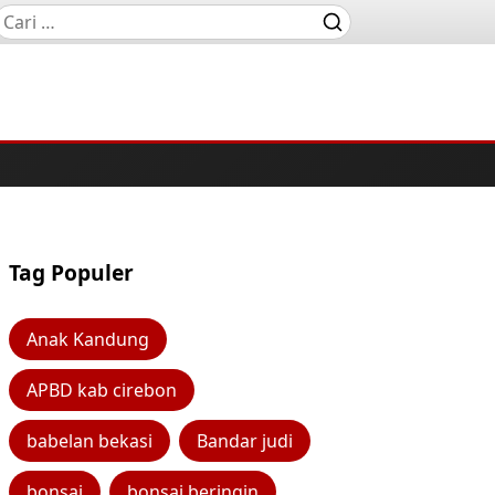
Tag Populer
Anak Kandung
APBD kab cirebon
babelan bekasi
Bandar judi
bonsai
bonsai beringin