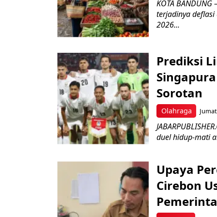
KOTA BANDUNG – 
terjadinya deflas
2026...
Prediksi L
Singapura 
Sorotan
Olahraga
Jumat,
JABARPUBLISHER.
duel hidup-mati a
Upaya Per
Cirebon Us
Pemerinta