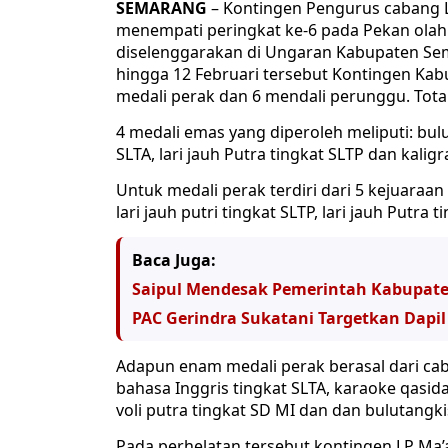
SEMARANG
– Kontingen Pengurus cabang 
menempati peringkat ke-6 pada Pekan olahr
diselenggarakan di Ungaran Kabupaten Sema
hingga 12 Februari tersebut Kontingen Ka
medali perak dan 6 mendali perunggu. Tota
4 medali emas yang diperoleh meliputi: bulut
SLTA, lari jauh Putra tingkat SLTP dan kaligr
Untuk medali perak terdiri dari 5 kejuaraan y
lari jauh putri tingkat SLTP, lari jauh Putra 
Baca Juga:
Saipul Mendesak Pemerintah Kabupaten 
PAC Gerindra Sukatani Targetkan Dapil 
Adapun enam medali perak berasal dari caba
bahasa Inggris tingkat SLTA, karaoke qasidah
voli putra tingkat SD MI dan dan bulutangki
Pada perhelatan tersebut kontingen LP Ma’