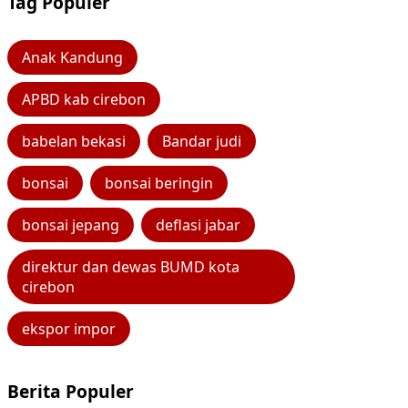
Tag Populer
Anak Kandung
APBD kab cirebon
babelan bekasi
Bandar judi
bonsai
bonsai beringin
bonsai jepang
deflasi jabar
direktur dan dewas BUMD kota
cirebon
ekspor impor
Berita Populer