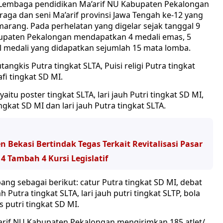
Lembaga pendidikan Ma’arif NU Kabupaten Pekalongan
aga dan seni Ma’arif provinsi Jawa Tengah ke-12 yang
rang. Pada perhelatan yang digelar sejak tanggal 9
bupaten Pekalongan mendapatkan 4 medali emas, 5
l medali yang didapatkan sejumlah 15 mata lomba.
angkis Putra tingkat SLTA, Puisi religi Putra tingkat
afi tingkat SD MI.
aitu poster tingkat SLTA, lari jauh Putri tingkat SD MI,
tingkat SD MI dan lari jauh Putra tingkat SLTA.
Bekasi Bertindak Tegas Terkait Revitalisasi Pasar
4 Tambah 4 Kursi Legislatif
ng sebagai berikut: catur Putra tingkat SD MI, debat
 Putra tingkat SLTA, lari jauh putri tingkat SLTP, bola
s putri tingkat SD MI.
arif NU Kabupaten Pekalongan mengirimkan 185 atlet/