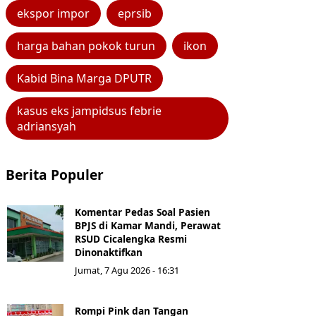
ekspor impor
eprsib
harga bahan pokok turun
ikon
Kabid Bina Marga DPUTR
kasus eks jampidsus febrie
adriansyah
Berita Populer
Komentar Pedas Soal Pasien
BPJS di Kamar Mandi, Perawat
RSUD Cicalengka Resmi
Dinonaktifkan
Jumat, 7 Agu 2026 - 16:31
Rompi Pink dan Tangan