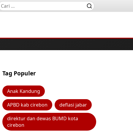
Tag Populer
Anak Kandung
APBD kab cirebon
deflasi jabar
direktur dan dewas BUMD kota
cirebon