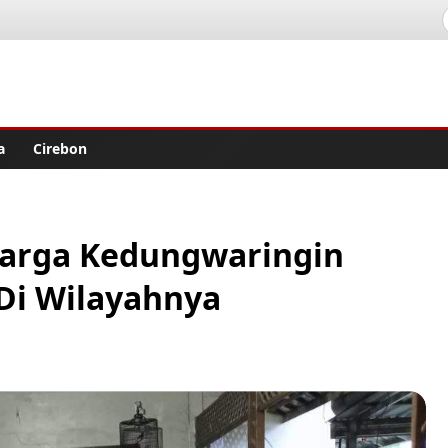
lisher
a
Cirebon
Warga Kedungwaringin
Di Wilayahnya