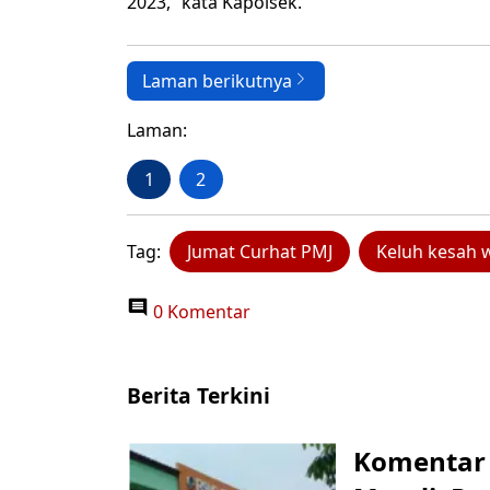
2023,” kata Kapolsek.
Laman berikutnya
Laman:
1
2
Tag:
Jumat Curhat PMJ
Keluh kesah 
0 Komentar
Berita Terkini
Komentar 