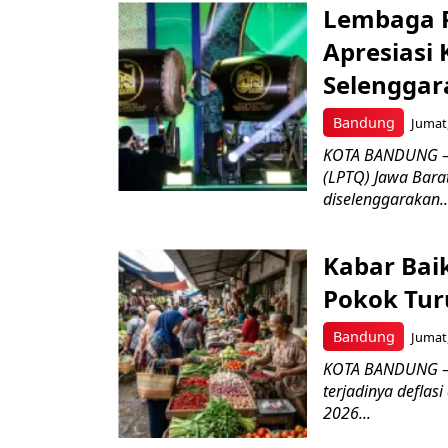
Lembaga P
Apresiasi
Selenggar
Bandung
Jumat,
KOTA BANDUNG –
(LPTQ) Jawa Bara
diselenggarakan..
Kabar Bai
Pokok Turu
Bandung
Jumat,
KOTA BANDUNG – 
terjadinya deflas
2026...