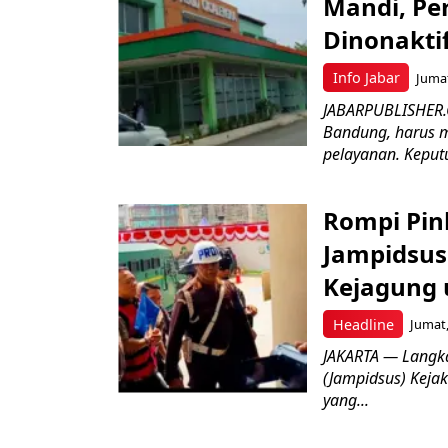
Mandi, Pe
Dinonakti
Info Jabar
Jumat
JABARPUBLISHER.
Bandung, harus m
pelayanan. Keputu
Rompi Pin
Jampidsus 
Kejagung 
Headline
Jumat,
JAKARTA — Langk
(Jampidsus) Kejak
yang...