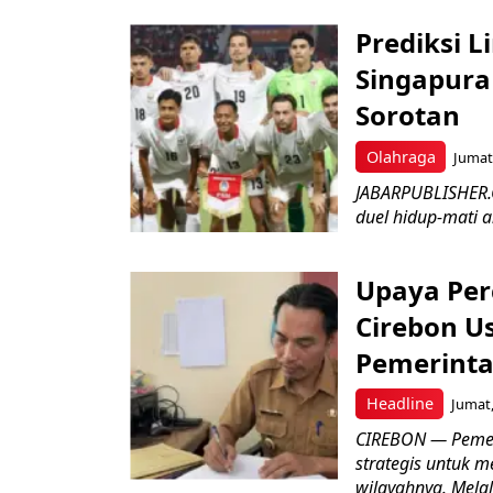
Prediksi L
Singapura 
Sorotan
Olahraga
Jumat,
JABARPUBLISHER.
duel hidup-mati a
Upaya Per
Cirebon Us
Pemerinta
Headline
Jumat,
CIREBON — Pemer
strategis untuk m
wilayahnya. Melal