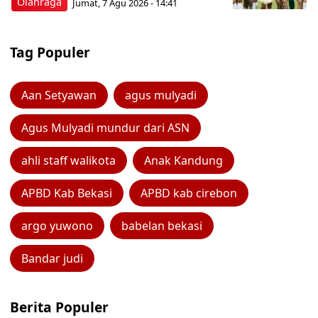
Olahraga
Jumat, 7 Agu 2026 - 14:41
Tag Populer
Aan Setyawan
agus mulyadi
Agus Mulyadi mundur dari ASN
ahli staff walikota
Anak Kandung
APBD Kab Bekasi
APBD kab cirebon
argo yuwono
babelan bekasi
Bandar judi
Berita Populer