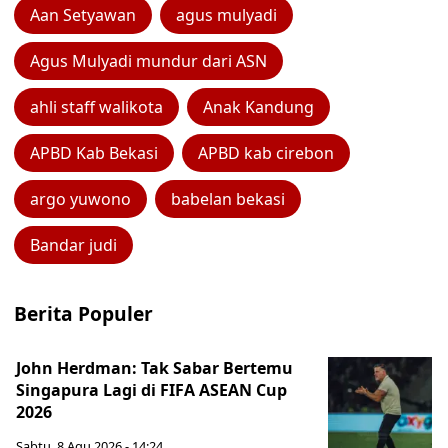
Aan Setyawan
agus mulyadi
Agus Mulyadi mundur dari ASN
ahli staff walikota
Anak Kandung
APBD Kab Bekasi
APBD kab cirebon
argo yuwono
babelan bekasi
Bandar judi
Berita Populer
John Herdman: Tak Sabar Bertemu
Singapura Lagi di FIFA ASEAN Cup
2026
Sabtu, 8 Agu 2026 - 14:24