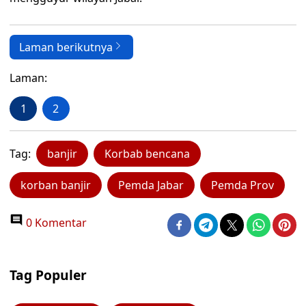
Laman berikutnya
Laman:
1
2
Tag:
banjir
Korbab bencana
korban banjir
Pemda Jabar
Pemda Prov
0 Komentar
Tag Populer