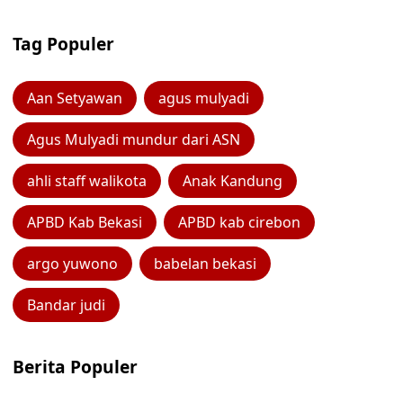
Tag Populer
Aan Setyawan
agus mulyadi
Agus Mulyadi mundur dari ASN
ahli staff walikota
Anak Kandung
APBD Kab Bekasi
APBD kab cirebon
argo yuwono
babelan bekasi
Bandar judi
Berita Populer