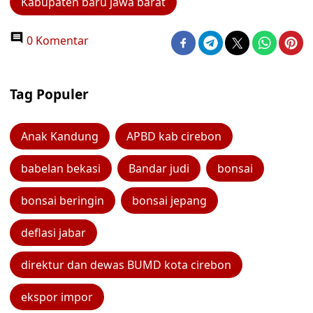
Kabupaten baru jawa barat
0 Komentar
Tag Populer
Anak Kandung
APBD kab cirebon
babelan bekasi
Bandar judi
bonsai
bonsai beringin
bonsai jepang
deflasi jabar
direktur dan dewas BUMD kota cirebon
ekspor impor