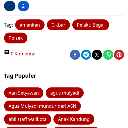
1
2
Tag:
amankan
Cikbar
Pelaku Begal
Polsek
0 Komentar
Tag Populer
Aan Setyawan
agus mulyadi
Agus Mulyadi mundur dari ASN
ahli staff walikota
Anak Kandung