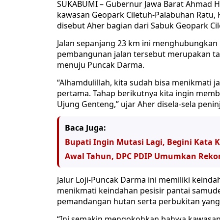
SUKABUMI – Gubernur Jawa Barat Ahmad Her
kawasan Geopark Ciletuh-Palabuhan Ratu, K
disebut Aher bagian dari Sabuk Geopark Cil
Jalan sepanjang 23 km ini menghubungkan
pembangunan jalan tersebut merupakan taha
menuju Puncak Darma.
“Alhamdulillah, kita sudah bisa menikmati j
pertama. Tahap berikutnya kita ingin mem
Ujung Genteng,” ujar Aher disela-sela penin
Baca Juga:
Bupati Ingin Mutasi Lagi, Begini Kata K
Awal Tahun, DPC PDIP Umumkan Rek
Jalur Loji-Puncak Darma ini memiliki keindah
menikmati keindahan pesisir pantai samuder
pemandangan hutan serta perbukitan yang 
“Ini semakin mengokohkan bahwa kawasan i