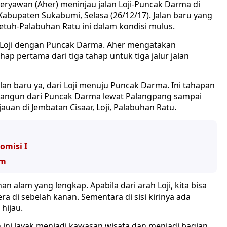
yawan (Aher) meninjau jalan Loji-Puncak Darma di
abupaten Sukabumi, Selasa (26/12/17). Jalan baru yang
etuh-Palabuhan Ratu ini dalam kondisi mulus.
 Loji dengan Puncak Darma. Aher mengatakan
p pertama dari tiga tahap untuk tiga jalur jalan
alan baru ya, dari Loji menuju Puncak Darma. Ini tahapan
bangun dari Puncak Darma lewat Palangpang sampai
jauan di Jembatan Cisaar, Loji, Palabuhan Ratu.
omisi I
om
an alam yang lengkap. Apabila dari arah Loji, kita bisa
a di sebelah kanan. Sementara di sisi kirinya ada
hijau.
ni layak menjadi kawasan wisata dan menjadi bagian