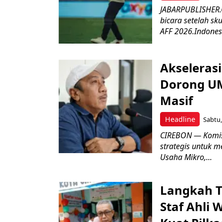
JABARPUBLISHER.C
bicara setelah sk
AFF 2026.Indonesi
Akseleras
Dorong UM
Masif
Headline
Sabtu,
CIREBON — Komis
strategis untuk
Usaha Mikro,...
Langkah T
Staf Ahli 