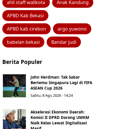
ahli staff walikota
Anak Kandung
APBD Kab Bekasi
APBD kab cirebon
argo yuwono
babelan bekasi
Bandar judi
Berita Populer
John Herdman: Tak Sabar
Bertemu Singapura Lagi di FIFA
ASEAN Cup 2026
Sabtu, 8 Agu 2026 - 14:24
Akselerasi Ekonomi Daerah:
Komisi II DPRD Dorong UMKM
Naik Kelas Lewat Digitalisasi
Masif