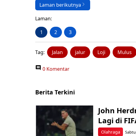
Laman berikutnya
Laman:
1
2
3
Tag:
Jalan
jalur
Loji
Mulus
0 Komentar
Berita Terkini
John Herd
Lagi di FI
Olahraga
Sabtu,