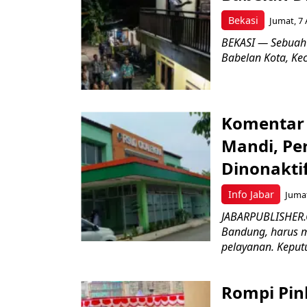
Bekasi
Jumat, 7 
BEKASI — Sebuah
Babelan Kota, Ke
Komentar 
Mandi, Pe
Dinonakti
Info Jabar
Jumat
JABARPUBLISHER.
Bandung, harus m
pelayanan. Keputu
Rompi Pin