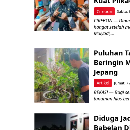
Kuat Pilk
Cirebon
Sabtu, 
CIREBON — Dinami
hangat setelah ma
Mulyadi,...
Puluhan T
Beringin 
Jepang
Artikel
Jumat, 7 
BEKASI — Bagi se
tanaman hias ber
Diduga Ja
Babelan D