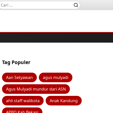
Tag Populer
Aan Setyawan
agus mulyadi
Agus Mulyadi mundur dari ASN
ahli staff walikota
Anak Kandung
APBD Kab Bekasi