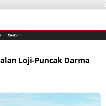
lisher
a
Cirebon
 Jalan Loji-Puncak Darma