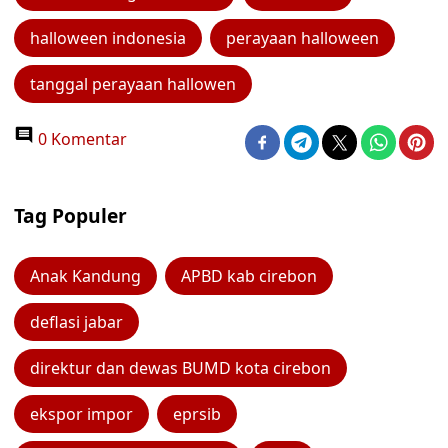
halloween indonesia
perayaan halloween
tanggal perayaan hallowen
0 Komentar
Tag Populer
Anak Kandung
APBD kab cirebon
deflasi jabar
direktur dan dewas BUMD kota cirebon
ekspor impor
eprsib