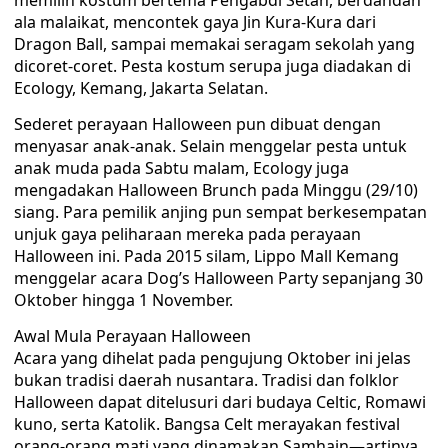
memilih kostum bertema Pengabdi Setan, berdandan
ala malaikat, mencontek gaya Jin Kura-Kura dari
Dragon Ball, sampai memakai seragam sekolah yang
dicoret-coret. Pesta kostum serupa juga diadakan di
Ecology, Kemang, Jakarta Selatan.
Sederet perayaan Halloween pun dibuat dengan
menyasar anak-anak. Selain menggelar pesta untuk
anak muda pada Sabtu malam, Ecology juga
mengadakan Halloween Brunch pada Minggu (29/10)
siang. Para pemilik anjing pun sempat berkesempatan
unjuk gaya peliharaan mereka pada perayaan
Halloween ini. Pada 2015 silam, Lippo Mall Kemang
menggelar acara Dog’s Halloween Party sepanjang 30
Oktober hingga 1 November.
Awal Mula Perayaan Halloween
Acara yang dihelat pada pengujung Oktober ini jelas
bukan tradisi daerah nusantara. Tradisi dan folklor
Halloween dapat ditelusuri dari budaya Celtic, Romawi
kuno, serta Katolik. Bangsa Celt merayakan festival
orang-orang mati yang dinamakan Samhain—artinya