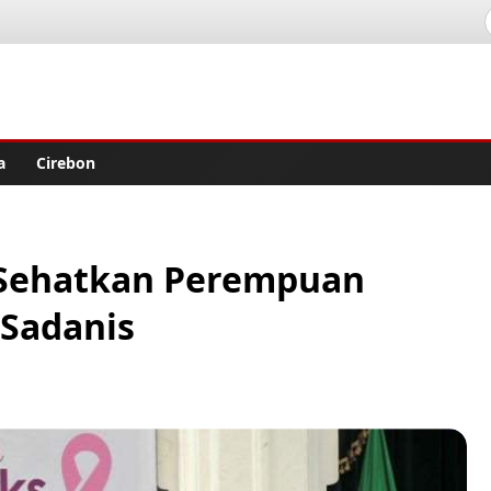
lisher
a
Cirebon
 Sehatkan Perempuan
 Sadanis