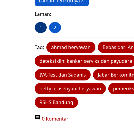
Laman berikutnya
Laman:
1
2
Tag:
ahmad heryawan
Bebas dari A
deteksi dini kanker serviks dan payudara
IVA-Test dan Sadanis
Jabar Berkomi
netty prasetiyani heryawan
pemeriks
RSHS Bandung
0 Komentar