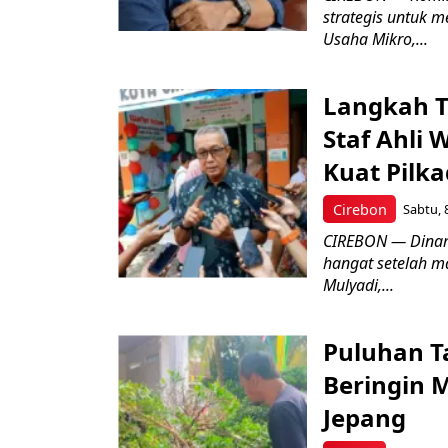
strategis untuk
Usaha Mikro,...
Langkah T
Staf Ahli 
Kuat Pilk
Cirebon
Sabtu, 
CIREBON — Dinami
hangat setelah ma
Mulyadi,...
Puluhan T
Beringin 
Jepang