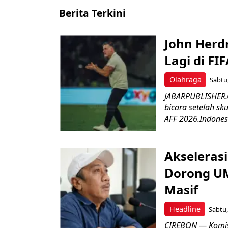
Berita Terkini
John Herd
Lagi di FI
Olahraga
Sabtu,
JABARPUBLISHER.C
bicara setelah sk
AFF 2026.Indonesi
Akseleras
Dorong UM
Masif
Headline
Sabtu,
CIREBON — Komis