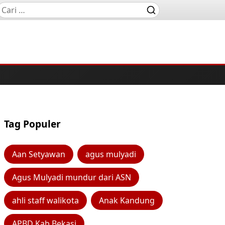
Tag Populer
Aan Setyawan
agus mulyadi
Agus Mulyadi mundur dari ASN
ahli staff walikota
Anak Kandung
APBD Kab Bekasi