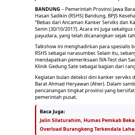
BANDUNG
– Pemerintah Provinsi Jawa Bar
Hasan Sadikin (RSHS) Bandung, BPJS Keseh
“Bebas dari Ancaman Kanker Serviks dan K
Senin (30/10/2017). Acara ini juga sekaligu
payudara, yang telah dicanangkan sejak tah
Talkshow ini menghadirkan para spesialis b
RSHS sebagai narasumber. Selain itu, seba
mendapatkan pemeriksaan IVA-Test dan Sada
Klinik Gedung Sate sebagai bagian dari ran
Kegiatan bulan deteksi dini kanker serviks
Barat Ahmad Heryawan (Aher). Dalam samb
pencanangan tingkat provinsi yang bersifa
pemerintah pusat.
Baca Juga:
Jalin Silaturahim, Humas Pemkab Beka
Overload Burangkeng Terkendala Laha