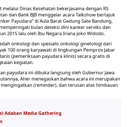
at melalui Dinas Kesehatan bekerjasama dengan RS
atan dan Bank BJB menggelar acara Talkshow bertajuk
anker Payudara” di Aula Barat Gedung Sate Bandung,
s memperingati bulan deteksi dini kanker serviks dan
un 2015 lalu oleh Ibu Negara Iriana Joko Widodo.
edah onkologi dan spesialis onkologi ginetologi dari
nyak 100 orang karyawati di lingkungan Pemprov Jabar
nis (pemeriksaan payudara klinis) secara gratis di
gkaian kegiatan.
 dan payudara ini dibuka langsung oleh Gubernur Jawa
utannya, Aher menegaskan bahwa acara ini merupakan
t mengingatkan (reminder), dan terusan atas himbauan
si Adakan Media Gathering
n