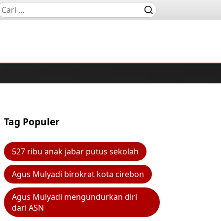
Tag Populer
527 ribu anak jabar putus sekolah
Agus Mulyadi birokrat kota cirebon
Agus Mulyadi mengundurkan diri
dari ASN