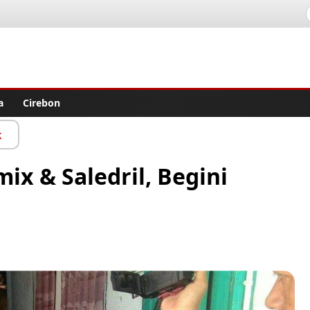
lisher
a
Cirebon
k
x & Saledril, Begini