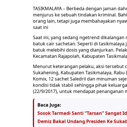
TASIKMALAYA – Berbeda dengan jaman dahulu
menjurus ke sebuah tindakan kriminal. Ba
orang lain, tetapi juga membahayakan nyawa
saat ini
Saat ini, yang sedang ngetrend dikalanga
batuk cair sachetan. Seperti di tasikmalay
batuk melebihi dosis yang dianjurkan. Pel
Kecamatan Rajapolah, Kabupaten Tasikmalay
Menurut keterangan pelaku, aksi tersebut 
Sukahening, Kabupaten Tasikmalaya, Rabu 
Komix, 12 sachet Saledril dan minuman sejen
kondisi tidak stabil sehingga pihak kelua
(22/9/2017), untuk mendapat penanganan 
Baca Juga:
Sosok Tarmadi Santi “Tarsan” Sangat I
Demiz Bakal Undang Presiden Ke Suka