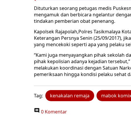
Dituturkan seorang petugas medis Puskesma
mengamuk dan berbicara ngelantur dengan n
tindakan pemberian obat penenang.
Kapolsek Rajapolah,Polres Tasikmalaya Ko
Keterangan Persnya Senin (25/09/2017), jika
yang mencekoki seperti apa yang pelaku se
“Kami juga menyayangkan pihak sekolah da
pihak kepolisian adanya kejadian tersebut,
melakukan koordinasi dengan Satuan Nark
pemeriksaan hingga kondisi pelaku sehat da
Tag:
kenakalan remaja
mabok komi
0 Komentar