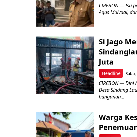
CIREBON — Isu pe
Agus Mulyadi, dar
Si Jago M
Sindangla
Juta
Headline
Rabu, 
CIREBON — Dini 
Desa Sindang La
bangunan...
Warga Kes
Penemuan