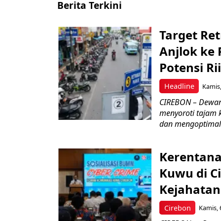
Berita Terkini
Target Ret
Anjlok ke 
Potensi Rii
Headline
Kamis,
CIREBON – Dewan
menyoroti tajam 
dan mengoptimal
Kerentana
Kuwu di C
Kejahatan
Cirebon
Kamis, 