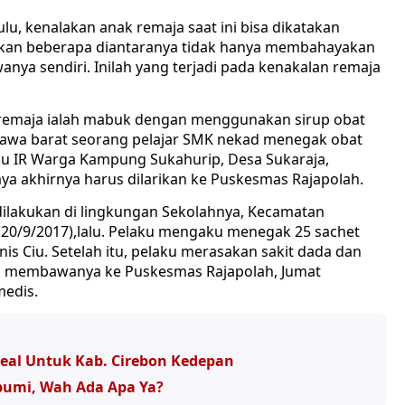
, kenalakan anak remaja saat ini bisa dikatakan
hkan beberapa diantaranya tidak hanya membahayakan
nya sendiri. Inilah yang terjadi pada kenakalan remaja
n remaja ialah mabuk dengan menggunakan sirup obat
a jawa barat seorang pelajar SMK nekad menegak obat
aku IR Warga Kampung Sukahurip, Desa Sukaraja,
a akhirnya harus dilarikan ke Puskesmas Rajapolah.
dilakukan di lingkungan Sekolahnya, Kecamatan
(20/9/2017),lalu. Pelaku mengaku menegak 25 sachet
is Ciu. Setelah itu, pelaku merasakan sakit dada dan
rga membawanya ke Puskesmas Rajapolah, Jumat
medis.
deal Untuk Kab. Cirebon Kedepan
bumi, Wah Ada Apa Ya?