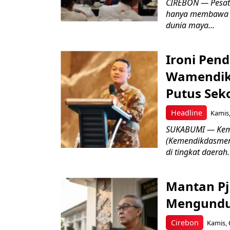
CIREBON — Pesatn
hanya membawa k
dunia maya...
Ironi Pend
Wamendik
Putus Seko
Headline
Kamis,
SUKABUMI — Keme
(Kemendikdasmen)
di tingkat daerah.
Mantan Pj
Mengundur
Cirebon
Kamis, 