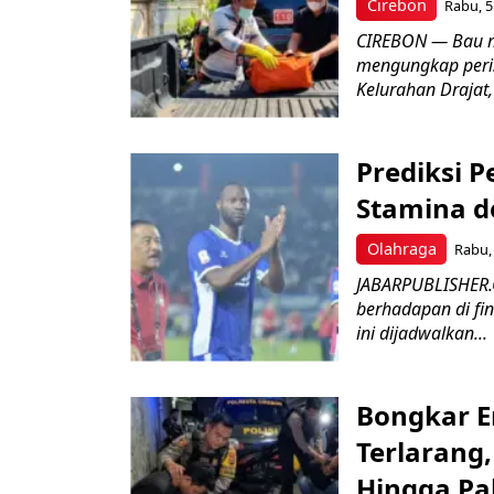
Cirebon
Rabu, 5
CIREBON — Bau me
mengungkap peri
Kelurahan Drajat,
Prediksi 
Stamina d
Olahraga
Rabu, 
JABARPUBLISHER.
berhadapan di fin
ini dijadwalkan...
Bongkar E
Terlarang,
Hingga Pa