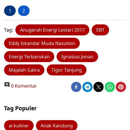
1
2
Tag:
Anugerah Energi Lestari 2017
EBT
Eddy Iskandar Muda Nasution
Energi Terbarukan
Ignasius Jonan
Majalah Gatra
Tigor Tanjung
0 Komentar
Tag Populer
ai kuliner
Anak Kandung