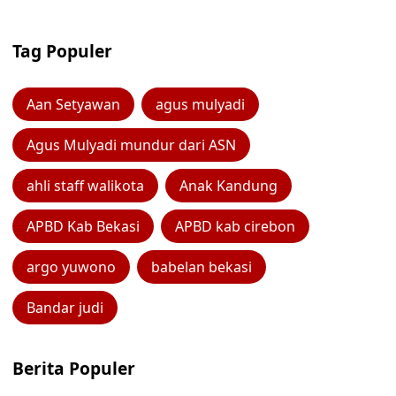
Tag Populer
Aan Setyawan
agus mulyadi
Agus Mulyadi mundur dari ASN
ahli staff walikota
Anak Kandung
APBD Kab Bekasi
APBD kab cirebon
argo yuwono
babelan bekasi
Bandar judi
Berita Populer