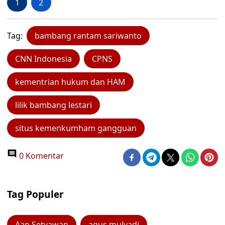
1
2
Tag:
bambang rantam sariwanto
CNN Indonesia
CPNS
kementrian hukum dan HAM
lilik bambang lestari
situs kemenkumham gangguan
0 Komentar
Tag Populer
Aan Setyawan
agus mulyadi