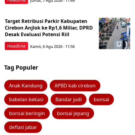
Jumat, 7 Agu 2026 - 11:49
Target Retribusi Parkir Kabupaten
Cirebon Anjlok ke Rp1,6 Miliar, DPRD
Desak Evaluasi Potensi Riil
Headline
Kamis, 6 Agu 2026 - 11:56
Tag Populer
Anak Kandung
APBD kab cirebon
babelan bekasi
Bandar judi
bonsai
bonsai beringin
bonsai jepang
deflasi jabar