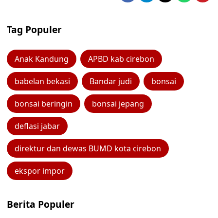
Tag Populer
Anak Kandung
APBD kab cirebon
babelan bekasi
Bandar judi
bonsai
bonsai beringin
bonsai jepang
deflasi jabar
direktur dan dewas BUMD kota cirebon
ekspor impor
Berita Populer