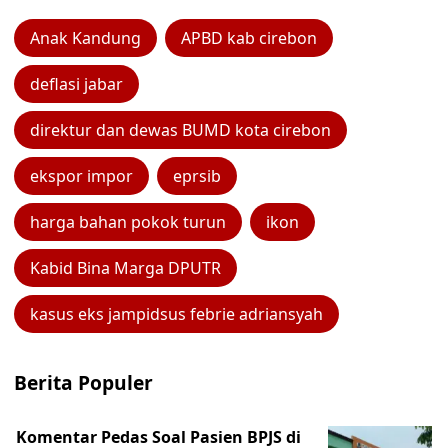
Anak Kandung
APBD kab cirebon
deflasi jabar
direktur dan dewas BUMD kota cirebon
ekspor impor
eprsib
harga bahan pokok turun
ikon
Kabid Bina Marga DPUTR
kasus eks jampidsus febrie adriansyah
Berita Populer
Komentar Pedas Soal Pasien BPJS di