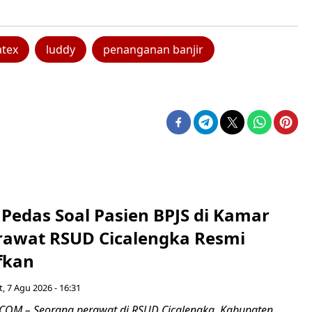
tex
luddy
penanganan banjir
Pedas Soal Pasien BPJS di Kamar
rawat RSUD Cicalengka Resmi
fkan
, 7 Agu 2026 - 16:31
COM – Seorang perawat di RSUD Cicalengka, Kabupaten