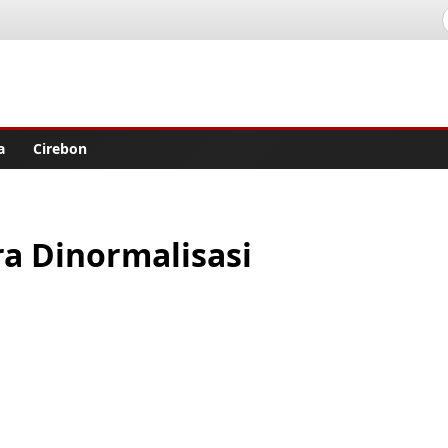
lisher
a
Cirebon
ra Dinormalisasi