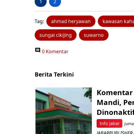
1
2
Tag:
ahmad heryawan
kawasan kaha
sungai cikijing
suwarno
0 Komentar
Berita Terkini
Komentar 
Mandi, Pe
Dinonakti
Info Jabar
Jumat
JABARPUBLISHER.