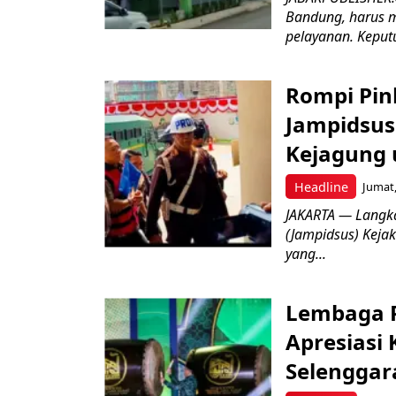
Bandung, harus m
pelayanan. Keputu
Rompi Pin
Jampidsus 
Kejagung 
Headline
Jumat,
JAKARTA — Langk
(Jampidsus) Kejak
yang...
Lembaga P
Apresiasi
Selenggar