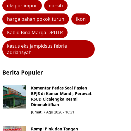
ekspor impor
eprsib
harga bahan pokok turun
ikon
Kabid Bina Marga DPUTR
kasus eks jampidsus febrie
adriansyah
Berita Populer
Komentar Pedas Soal Pasien
BPJS di Kamar Mandi, Perawat
RSUD Cicalengka Resmi
Dinonaktifkan
Jumat, 7 Agu 2026 - 16:31
Rompi Pink dan Tangan