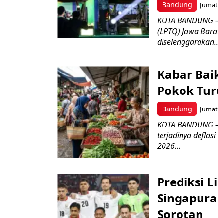
Bandung
Jumat,
KOTA BANDUNG –
(LPTQ) Jawa Bara
diselenggarakan..
Kabar Bai
Pokok Turu
Bandung
Jumat,
KOTA BANDUNG – 
terjadinya deflas
2026...
Prediksi L
Singapura 
Sorotan