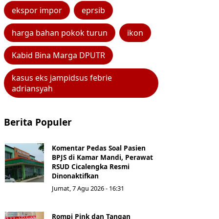
ekspor impor
eprsib
harga bahan pokok turun
ikon
Kabid Bina Marga DPUTR
kasus eks jampidsus febrie
adriansyah
Berita Populer
Komentar Pedas Soal Pasien
BPJS di Kamar Mandi, Perawat
RSUD Cicalengka Resmi
Dinonaktifkan
Jumat, 7 Agu 2026 - 16:31
Rompi Pink dan Tangan