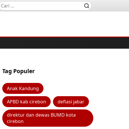
Tag Populer
Anak Kandung
APBD kab cirebon
deflasi jabar
direktur dan dewas BUMD kota
cirebon