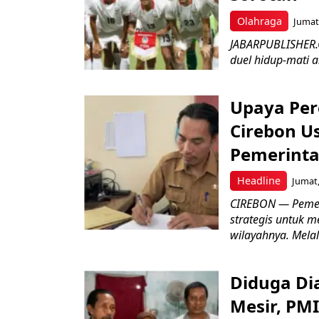
Olahraga
Jumat,
JABARPUBLISHER.
duel hidup-mati a
Upaya Per
Cirebon Us
Pemerinta
Headline
Jumat,
CIREBON — Pemer
strategis untuk m
wilayahnya. Melal
Diduga Dia
Mesir, PM