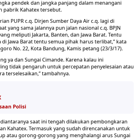
 jangka pendek dan jangka panjang dalam menangani
n pabrik Kahatex tersebut.
n PUPR c.q. Dirjen Sumber Daya Air c.q. lagi di
 yang sama jalannya pun jalan nasional c.q. BPJN
ang meliputi Jakarta, Banten, dan Jawa Barat. Tentu
 di Jawa Barat tentu semua pihak harus terlibat,” kata
egoro No. 22, Kota Bandung, Kamis petang (23/3/17).
ing ya dan Sungai Cimande. Karena kalau ini
aling tidak pengaruh untuk percepatan penyelesaian atau
era terselesaikan,” tambahnya.
X
aan Polisi
 diantaranya saat ini tengah dilakukan pembongkaran
san Kahatex. Termasuk yang sudah direncanakan untuk
p atau gorong-gorong yang menghalangi arus Sungai