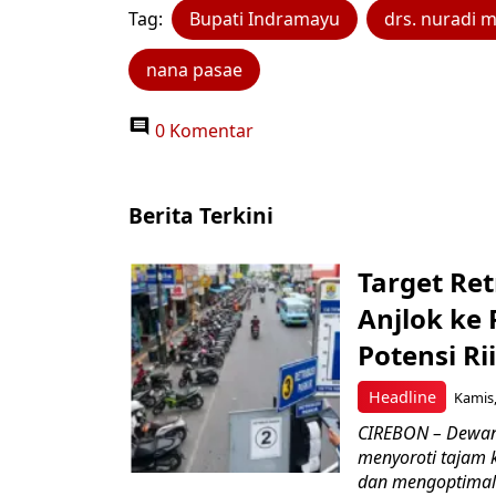
Tag:
Bupati Indramayu
drs. nuradi m.
nana pasae
0 Komentar
Berita Terkini
Target Ret
Anjlok ke 
Potensi Rii
Headline
Kamis,
CIREBON – Dewan
menyoroti tajam 
dan mengoptimal