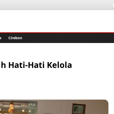
lisher
a
Cirebon
h Hati-Hati Kelola