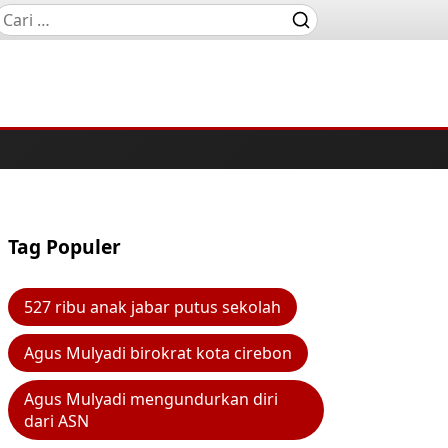
Tag Populer
527 ribu anak jabar putus sekolah
Agus Mulyadi birokrat kota cirebon
Agus Mulyadi mengundurkan diri
dari ASN