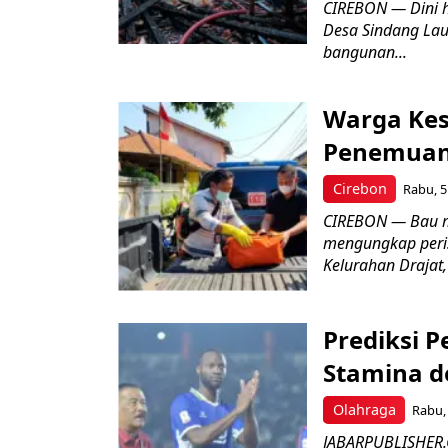
CIREBON — Dini 
Desa Sindang La
bangunan...
Warga Kes
Penemuan
Cirebon
Rabu, 5
CIREBON — Bau me
mengungkap peri
Kelurahan Drajat,
Prediksi 
Stamina d
Olahraga
Rabu, 
JABARPUBLISHER.