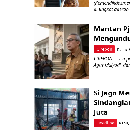
(Kemendikdasmen)
di tingkat daerah.
Mantan Pj
Mengundur
Cirebon
Kamis, 
CIREBON — Isu pe
Agus Mulyadi, dar
Si Jago M
Sindangla
Juta
Headline
Rabu, 