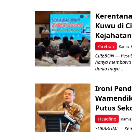
Kerentana
Kuwu di C
Kejahatan
Cirebon
Kamis, 
CIREBON — Pesatn
hanya membawa k
dunia maya...
Ironi Pend
Wamendik
Putus Seko
Headline
Kamis,
SUKABUMI — Keme