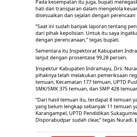
Pada kesempatan itu juga, bupati menegask
hati dan transparan dalam mengelola keu
disesuaikan dan sejalan dengan perencaan
“Saat ini sudah banyak laporan tentang p
dari pihak kepolisian. Untuk itu saya ingat
dengan perencanaan,” tegas bupati.
Sementara itu Inspektorat Kabupaten Indr
lanjut dengan prosentase 99,28 persen.
Inspektur Kabupaten Indramayu, Drs. Nurad
pihaknya telah melakukan pemeriksaan regu
temuan, Kecamatan 177 temuan, UPTD Pus
SMK/SMK 375 temuan, dan SMP 428 temuan 
“Dari hasil temuan itu, terdapat 8 temuan
yang belum lengkap sebanyak 11 temuan ya
Karangampel, UPTD Pendidikan Sukagumiw
Disporabudpar sudah clear,” tegas Nuradi.