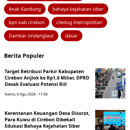
Anak Kandung
bahaya kejahatan siber
bpn kab cirebon
ciledug metropolitan
Damkar sindanglaut
dasar
Berita Populer
Target Retribusi Parkir Kabupaten
Cirebon Anjlok ke Rp1,6 Miliar, DPRD
Desak Evaluasi Potensi Riil
Kamis, 6 Agu 2026 - 11:56
Kerentanan Keuangan Desa Disorot,
Para Kuwu di Cirebon Dibekali
Edukasi Bahaya Kejahatan Siber