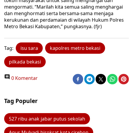
tokoh masyarakat untuk saling menghargai dan
mengormati. “Marilah kita semua saling menghargai
dan menghormati serta bersama-sama menjaga
kerukunan dan perdamaian di wilayah Hukum Polres
Metro Bekasi Kabupaten,” pungkasnya. (fjr)
Tag:
isu sara
kapolres metro bekasi
pilkada bekasi
0 Komentar
Tag Populer
527 ribu anak jabar putus sekolah
Agus Mulyadi birokrat kota cirebon