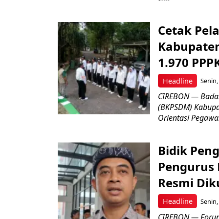
Cetak Pel
Kabupaten
1.970 PPP
Headline
Senin,
CIREBON — Bada
(BKPSDM) Kabupa
Orientasi Pegawa
Bidik Pen
Pengurus
Resmi Di
Headline
Senin,
CIREBON — Forum