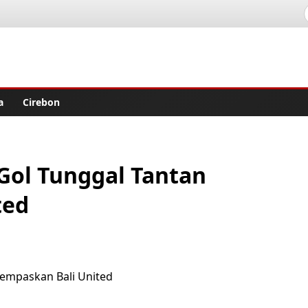
lisher
a
Cirebon
…Gol Tunggal Tantan
ted