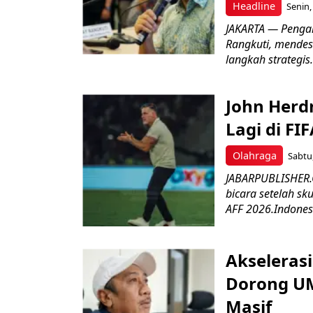
Headline
Senin,
JAKARTA — Pengama
Rangkuti, mendes
langkah strategis.
John Herd
Lagi di FI
Olahraga
Sabtu,
JABARPUBLISHER.C
bicara setelah sk
AFF 2026.Indonesi
Akseleras
Dorong UM
Masif