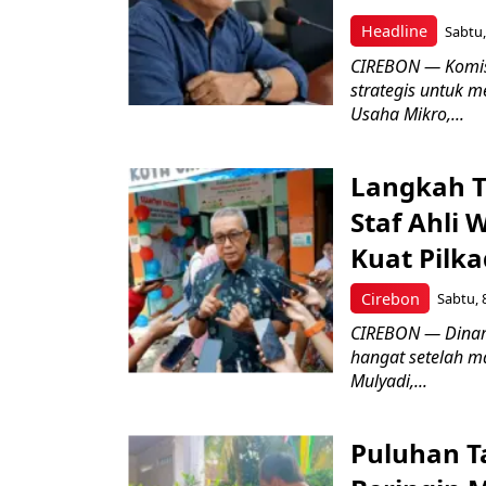
Headline
Sabtu,
CIREBON — Komis
strategis untuk
Usaha Mikro,...
Langkah T
Staf Ahli 
Kuat Pilk
Cirebon
Sabtu, 
CIREBON — Dinami
hangat setelah ma
Mulyadi,...
Puluhan T