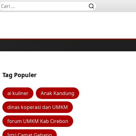
Tag Populer
ai kuliner
Anak Kandung
dinas koperasi dan UMKM
forum UMKM Kab Cirebon
Istri Camat Gebang