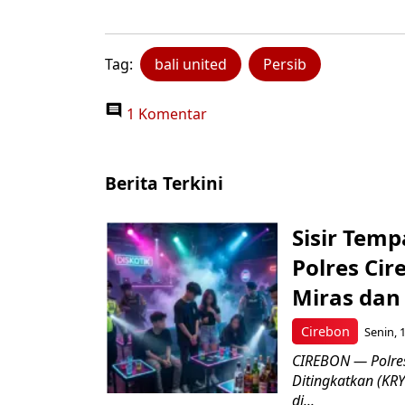
Tag:
bali united
Persib
1 Komentar
Berita Terkini
Sisir Temp
Polres Ci
Miras dan 
Cirebon
Senin, 
CIREBON — Polres
Ditingkatkan (KR
di...