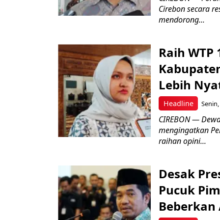
Cirebon secara re
mendorong...
Raih WTP 1
Kabupaten
Lebih Nya
Headline
Senin,
CIREBON — Dewan
mengingatkan Pem
raihan opini...
Desak Pre
Pucuk Pim
Beberkan 