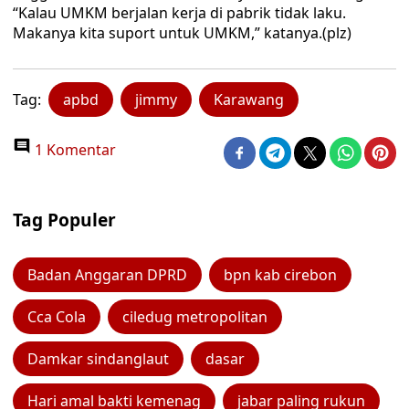
“Kalau UMKM berjalan kerja di pabrik tidak laku.
Makanya kita suport untuk UMKM,” katanya.(plz)
Tag:
apbd
jimmy
Karawang
1 Komentar
Tag Populer
Badan Anggaran DPRD
bpn kab cirebon
Cca Cola
ciledug metropolitan
Damkar sindanglaut
dasar
Hari amal bakti kemenag
jabar paling rukun