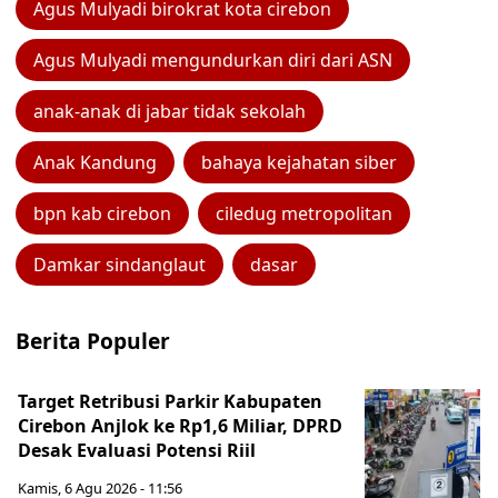
Agus Mulyadi birokrat kota cirebon
Agus Mulyadi mengundurkan diri dari ASN
anak-anak di jabar tidak sekolah
Anak Kandung
bahaya kejahatan siber
bpn kab cirebon
ciledug metropolitan
Damkar sindanglaut
dasar
Berita Populer
Target Retribusi Parkir Kabupaten
Cirebon Anjlok ke Rp1,6 Miliar, DPRD
Desak Evaluasi Potensi Riil
Kamis, 6 Agu 2026 - 11:56