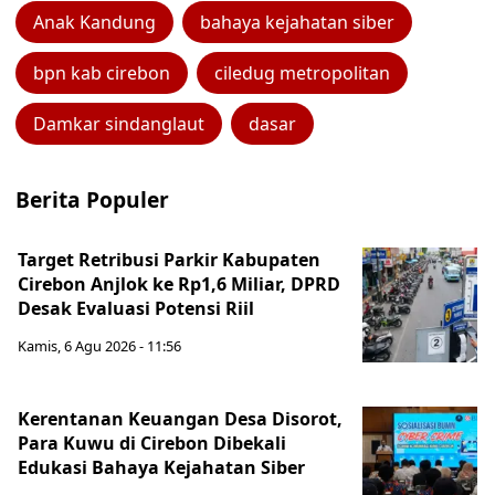
Anak Kandung
bahaya kejahatan siber
bpn kab cirebon
ciledug metropolitan
Damkar sindanglaut
dasar
Berita Populer
Target Retribusi Parkir Kabupaten
Cirebon Anjlok ke Rp1,6 Miliar, DPRD
Desak Evaluasi Potensi Riil
Kamis, 6 Agu 2026 - 11:56
Kerentanan Keuangan Desa Disorot,
Para Kuwu di Cirebon Dibekali
Edukasi Bahaya Kejahatan Siber