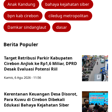
Anak Kandung
bahaya kejahatan siber
bpn kab cirebon
ciledug metropolitan
Damkar sindanglaut
dasar
Berita Populer
Target Retribusi Parkir Kabupaten
Cirebon Anjlok ke Rp1,6 Miliar, DPRD
Desak Evaluasi Potensi Riil
Kamis, 6 Agu 2026 - 11:56
Kerentanan Keuangan Desa Disorot,
Para Kuwu di Cirebon Dibekali
Edukasi Bahaya Kejahatan Siber