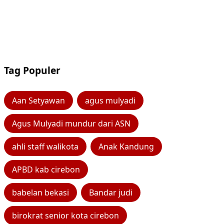
Tag Populer
Aan Setyawan
agus mulyadi
Agus Mulyadi mundur dari ASN
ahli staff walikota
Anak Kandung
APBD kab cirebon
babelan bekasi
Bandar judi
birokrat senior kota cirebon