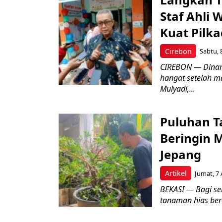
Staf Ahli 
Kuat Pilk
Cirebon
Sabtu, 
CIREBON — Dinami
hangat setelah ma
Mulyadi,...
Puluhan T
Beringin 
Jepang
Artikel
Jumat, 7 
BEKASI — Bagi se
tanaman hias ber