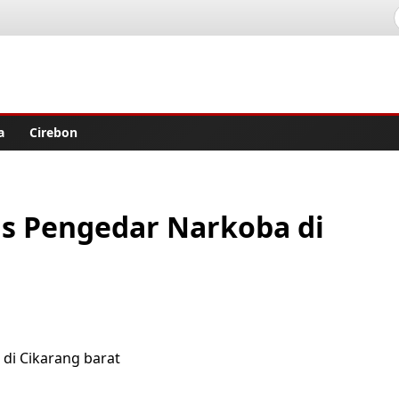
lisher
a
Cirebon
us Pengedar Narkoba di