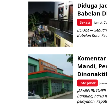
Diduga Ja
Babelan D
Bekasi
Jumat, 7 
BEKASI — Sebuah
Babelan Kota, Ke
Komentar 
Mandi, Pe
Dinonakti
Info Jabar
Jumat
JABARPUBLISHER.
Bandung, harus m
pelayanan. Keputu