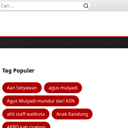
Tag Populer
Aan Setyawan
agus mulyadi
Agus Mulyadi mundur dari ASN
ahli staff walikota
Anak Kandung
APBD kab cirebon