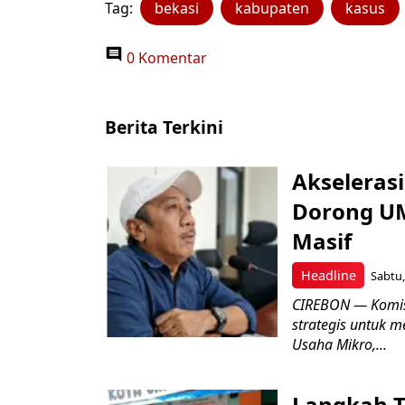
Tag:
bekasi
kabupaten
kasus
0 Komentar
Berita Terkini
Akseleras
Dorong UM
Masif
Headline
Sabtu,
CIREBON — Komis
strategis untuk
Usaha Mikro,...
Langkah T