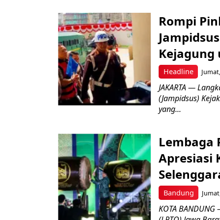
Rompi Pin
Jampidsus 
Kejagung 
Headline
Jumat,
JAKARTA — Langk
(Jampidsus) Kejak
yang...
Lembaga P
Apresiasi
Selenggar
Bandung
Jumat,
KOTA BANDUNG –
(LPTQ) Jawa Bara