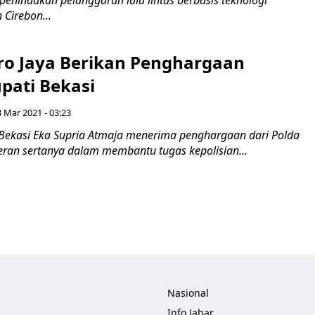
enindakan pelanggaran lalu lintas berbasis teknologi
 Cirebon...
ro Jaya Berikan Penghargaan
pati Bekasi
3 Mar 2021 - 03:23
 Bekasi Eka Supria Atmaja menerima penghargaan dari Polda
eran sertanya dalam membantu tugas kepolisian...
lisher
Nasional
Info Jabar