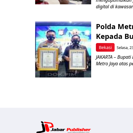
mengoptimalkan p
digital di kawasan
Polda Met
Kepada Bu
Bekasi
Selasa, 2
JAKARTA – Bupati
Metro Jaya atas p
Jabar Pub