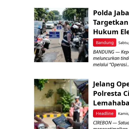
Polda Jaba
Targetkan
Hukum Ele
Bandung
Sabtu,
BANDUNG — Kepoli
meluncurkan tinda
melalui “Operasi..
Jelang Ope
Polresta C
Lemahaba
Headline
Kamis,
CIREBON — Satuan 