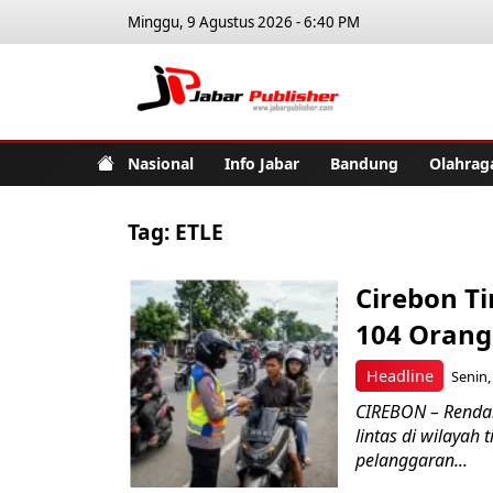
Minggu, 9 Agustus 2026 - 6:40 PM
Jabar Pub
Nasional
Info Jabar
Bandung
Olahrag
Tag:
ETLE
Cirebon T
104 Orang
Headline
Senin,
CIREBON – Renda
lintas di wilayah
pelanggaran...