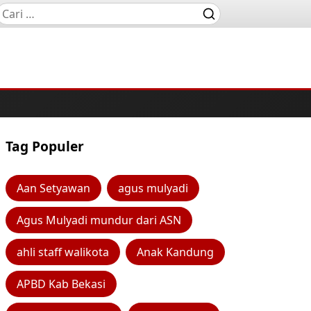
Tag Populer
Aan Setyawan
agus mulyadi
Agus Mulyadi mundur dari ASN
ahli staff walikota
Anak Kandung
APBD Kab Bekasi