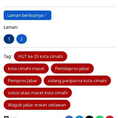
Laman berikutnya
Laman:
1
2
Tag:
HUT ke-25 kota cimahi
kota cimahi macet
Pemdaprov jabar
Pemprov Jabar
sidang paripurna kota cimahi
solusi atasi macet kota cimahi
Wagub jabar erwan setiawan