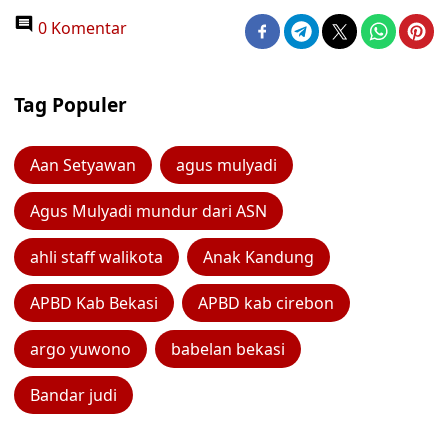
0 Komentar
Tag Populer
Aan Setyawan
agus mulyadi
Agus Mulyadi mundur dari ASN
ahli staff walikota
Anak Kandung
APBD Kab Bekasi
APBD kab cirebon
argo yuwono
babelan bekasi
Bandar judi