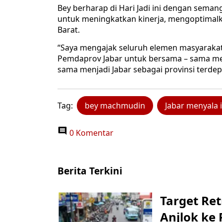
Bey berharap di Hari Jadi ini dengan semang
untuk meningkatkan kinerja, mengoptimalk
Barat.
“Saya mengajak seluruh elemen masyarakat
Pemdaprov Jabar untuk bersama – sama m
sama menjadi Jabar sebagai provinsi terd
Tag:
bey machmudin
Jabar menyala 
0 Komentar
Berita Terkini
Target Ret
Anjlok ke 