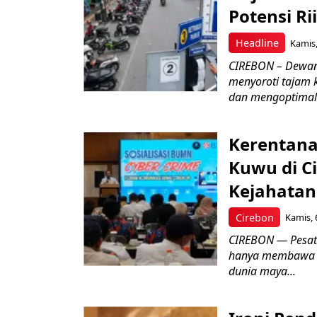
Potensi Rii
Headline
Kamis,
CIREBON – Dewan
menyoroti tajam 
dan mengoptimal
Kerentana
Kuwu di C
Kejahatan
Cirebon
Kamis, 
CIREBON — Pesatn
hanya membawa k
dunia maya...