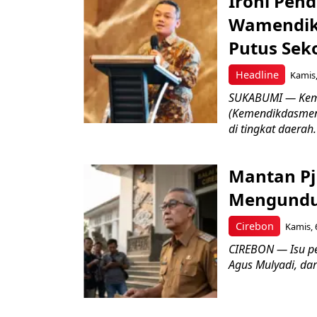
Ironi Pend
Wamendik
Putus Seko
Headline
Kamis,
SUKABUMI — Keme
(Kemendikdasmen)
di tingkat daerah.
Mantan Pj
Mengundur
Cirebon
Kamis, 
CIREBON — Isu pe
Agus Mulyadi, dar