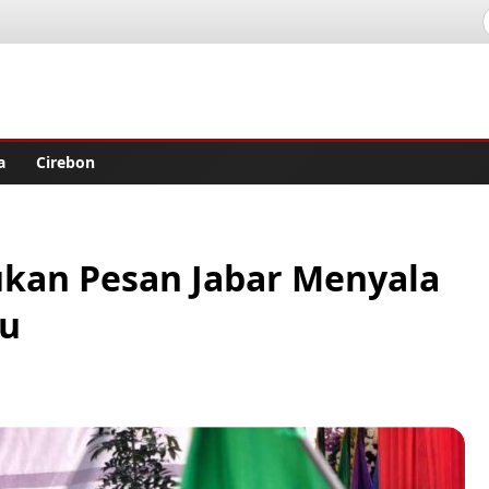
lisher
a
Cirebon
kan Pesan Jabar Menyala
ju