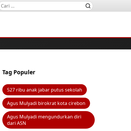
Tag Populer
527 ribu anak jabar putus sekolah
Agus Mulyadi birokrat kota cirebon
Agus Mulyadi mengundurkan diri
dari ASN