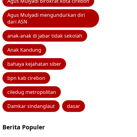
Agus Mulyadi birokrat kota cirebon
Agus Mulyadi mengundurkan diri
dari ASN
anak-anak di jabar tidak sekolah
Anak Kandung
bahaya kejahatan siber
bpn kab cirebon
ciledug metropolitan
Damkar sindanglaut
dasar
Berita Populer