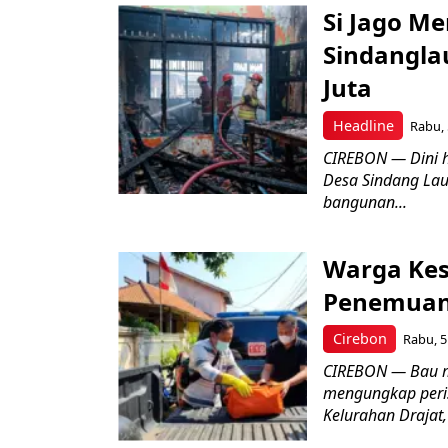
Si Jago M
Sindangla
Juta
Headline
Rabu, 
CIREBON — Dini 
Desa Sindang La
bangunan...
Warga Kes
Penemuan
Cirebon
Rabu, 5
CIREBON — Bau me
mengungkap peri
Kelurahan Drajat,