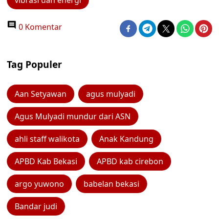
vibrasi dan energi
0 Komentar
Tag Populer
Aan Setyawan
agus mulyadi
Agus Mulyadi mundur dari ASN
ahli staff walikota
Anak Kandung
APBD Kab Bekasi
APBD kab cirebon
argo yuwono
babelan bekasi
Bandar judi