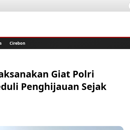
lisher
a
Cirebon
aksanakan Giat Polri
eduli Penghijauan Sejak