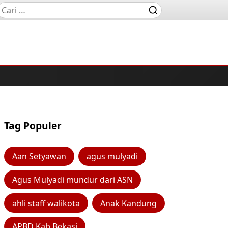
Tag Populer
Aan Setyawan
agus mulyadi
Agus Mulyadi mundur dari ASN
ahli staff walikota
Anak Kandung
APBD Kab Bekasi