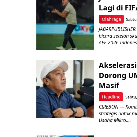
Lagi di FI
Olahraga
Sabtu,
JABARPUBLISHER.C
bicara setelah sk
AFF 2026.Indonesi
Akseleras
Dorong UM
Masif
Headline
Sabtu,
CIREBON — Komis
strategis untuk
Usaha Mikro,...