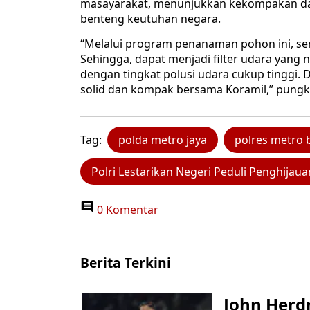
masayarakat, menunjukkan kekompakan da
benteng keutuhan negara.
“Melalui program penanaman pohon ini, s
Sehingga, dapat menjadi filter udara yang n
dengan tingkat polusi udara cukup tinggi. 
solid dan kompak bersama Koramil,” pungka
Tag:
polda metro jaya
polres metro 
Polri Lestarikan Negeri Peduli Penghijaua
0 Komentar
Berita Terkini
John Herd