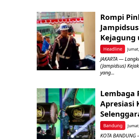
Rompi Pin
Jampidsus 
Kejagung 
Headline
Jumat,
JAKARTA — Langk
(Jampidsus) Kejak
yang...
Lembaga P
Apresiasi
Selenggar
Bandung
Jumat,
KOTA BANDUNG –