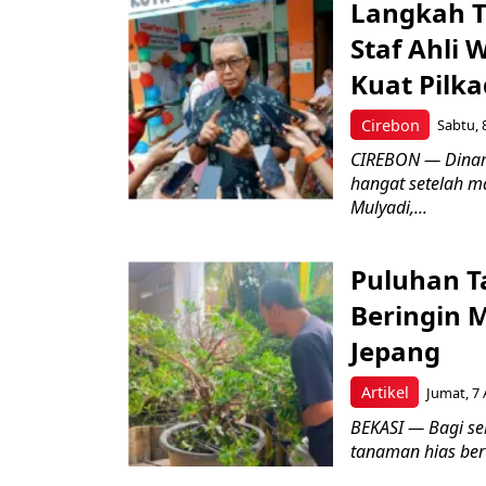
Langkah T
Staf Ahli 
Kuat Pilk
Cirebon
Sabtu, 
CIREBON — Dinami
hangat setelah ma
Mulyadi,...
Puluhan T
Beringin 
Jepang
Artikel
Jumat, 7 
BEKASI — Bagi se
tanaman hias ber