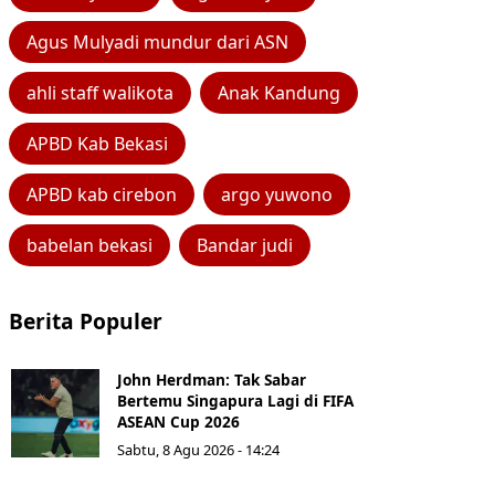
Agus Mulyadi mundur dari ASN
ahli staff walikota
Anak Kandung
APBD Kab Bekasi
APBD kab cirebon
argo yuwono
babelan bekasi
Bandar judi
Berita Populer
John Herdman: Tak Sabar
Bertemu Singapura Lagi di FIFA
ASEAN Cup 2026
Sabtu, 8 Agu 2026 - 14:24