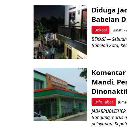
Diduga Ja
Babelan D
Bekasi
Jumat, 7 
BEKASI — Sebuah
Babelan Kota, Ke
Komentar 
Mandi, Pe
Dinonakti
Info Jabar
Jumat
JABARPUBLISHER.
Bandung, harus m
pelayanan. Keputu