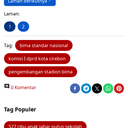
Laman berikutnya
Laman:
1
2
Tag:
bima standar nasional
komisi I dprd kota cirebon
pengembangan stadion bima
0 Komentar
Tag Populer
527 ribu anak jabar putus sekolah