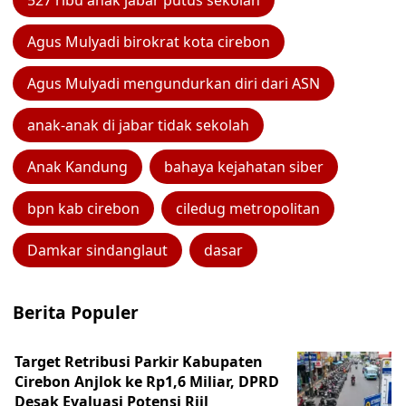
527 ribu anak jabar putus sekolah
Agus Mulyadi birokrat kota cirebon
Agus Mulyadi mengundurkan diri dari ASN
anak-anak di jabar tidak sekolah
Anak Kandung
bahaya kejahatan siber
bpn kab cirebon
ciledug metropolitan
Damkar sindanglaut
dasar
Berita Populer
Target Retribusi Parkir Kabupaten
Cirebon Anjlok ke Rp1,6 Miliar, DPRD
Desak Evaluasi Potensi Riil