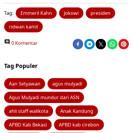
Tag:
Emmeril Kahn
Jokowi
presiden
ridwan kamil
0 Komentar
Tag Populer
Aan Setyawan
agus mulyadi
Agus Mulyadi mundur dari ASN
ahli staff walikota
Anak Kandung
APBD Kab Bekasi
APBD kab cirebon