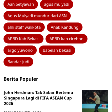
Aan Setyawan
agus mulyadi
Agus Mulyadi mundur dari ASN
ahli staff walikota
Anak Kandung
APBD Kab Bekasi
APBD kab cirebon
argo yuwono
babelan bekasi
Bandar judi
Berita Populer
John Herdman: Tak Sabar Bertemu
Singapura Lagi di FIFA ASEAN Cup
2026