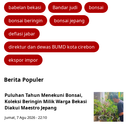
babelan bekasi
Bandar judi
bonsai
bonsai beringin
bonsai jepang
deflasi jabar
direktur dan dewas BUMD kota cirebon
ekspor impor
Berita Populer
Puluhan Tahun Menekuni Bonsai,
Koleksi Beringin Milik Warga Bekasi
Diakui Maestro Jepang
Jumat, 7 Agu 2026 - 22:10