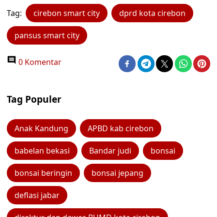
Tag:
cirebon smart city
dprd kota cirebon
pansus smart city
0 Komentar
Tag Populer
Anak Kandung
APBD kab cirebon
babelan bekasi
Bandar judi
bonsai
bonsai beringin
bonsai jepang
deflasi jabar