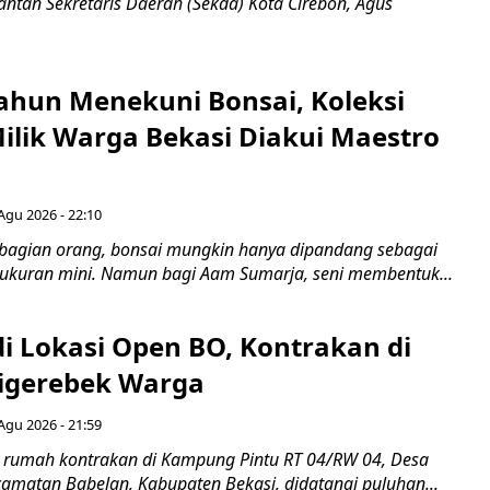
ntan Sekretaris Daerah (Sekda) Kota Cirebon, Agus
ahun Menekuni Bonsai, Koleksi
Milik Warga Bekasi Diakui Maestro
Agu 2026 - 22:10
bagian orang, bonsai mungkin hanya dipandang sebagai
ukuran mini. Namun bagi Aam Sumarja, seni membentuk...
di Lokasi Open BO, Kontrakan di
igerebek Warga
Agu 2026 - 21:59
 rumah kontrakan di Kampung Pintu RT 04/RW 04, Desa
camatan Babelan, Kabupaten Bekasi, didatangi puluhan...