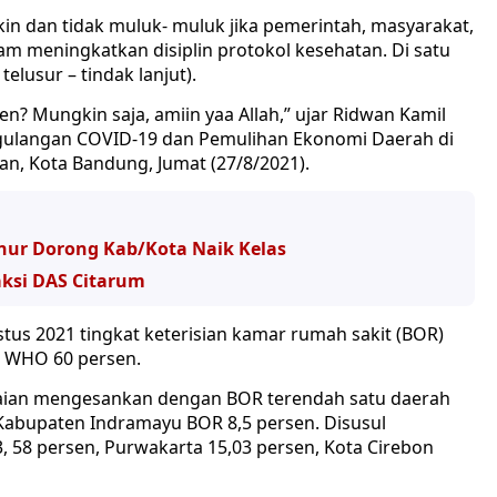
n dan tidak muluk- muluk jika pemerintah, masyarakat,
am meningkatkan disiplin protokol kesehatan. Di satu
elusur – tindak lanjut).
? Mungkin saja, amiin yaa Allah,” ujar Ridwan Kamil
ggulangan COVID-19 dan Pemulihan Ekonomi Daerah di
uan, Kota Bandung, Jumat (27/8/2021).
rnur Dorong Kab/Kota Naik Kelas
aksi DAS Citarum
stus 2021 tingkat keterisian kamar rumah sakit (BOR)
n WHO 60 persen.
aian mengesankan dengan BOR terendah satu daerah
Kabupaten Indramayu BOR 8,5 persen. Disusul
, 58 persen, Purwakarta 15,03 persen, Kota Cirebon