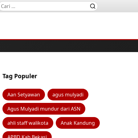
Tag Populer
Aan Setyawan
agus mulyadi
Agus Mulyadi mundur dari ASN
ahli staff walikota
Anak Kandung
APBD Kab Bekasi