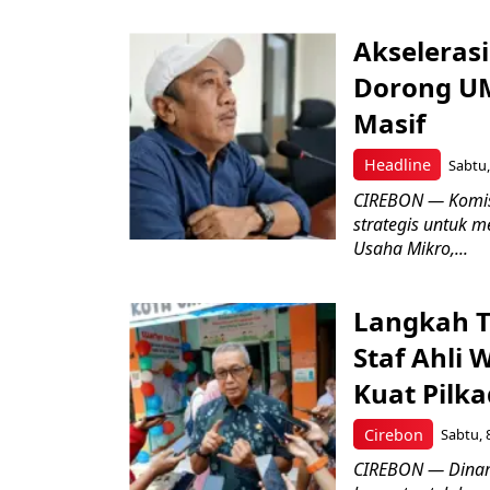
Akseleras
Dorong UM
Masif
Headline
Sabtu,
CIREBON — Komis
strategis untuk
Usaha Mikro,...
Langkah T
Staf Ahli 
Kuat Pilk
Cirebon
Sabtu, 
CIREBON — Dinami