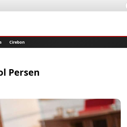
lisher
a
Cirebon
ol Persen