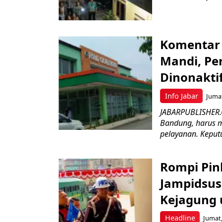
Komentar 
Mandi, Pe
Dinonakti
Info Jabar
Jumat
JABARPUBLISHER.
Bandung, harus m
pelayanan. Keputu
Rompi Pin
Jampidsus 
Kejagung 
Headline
Jumat,