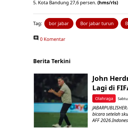
Kota Bandung 27,6 persen.
(hms/rls)
Tag:
bor jabar
Bor jabar turun
B
0 Komentar
Berita Terkini
John Herd
Lagi di FI
Olahraga
Sabtu,
JABARPUBLISHER.C
bicara setelah sk
AFF 2026.Indonesi