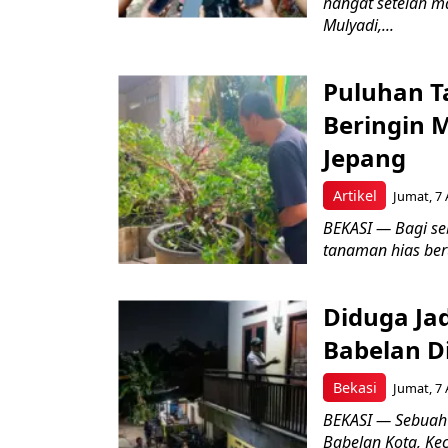
hangat setelah ma
Mulyadi,...
Puluhan T
Beringin 
Jepang
Artikel
Jumat, 7 
BEKASI — Bagi se
tanaman hias ber
Diduga Ja
Babelan D
Bekasi
Jumat, 7 
BEKASI — Sebuah
Babelan Kota, Ke