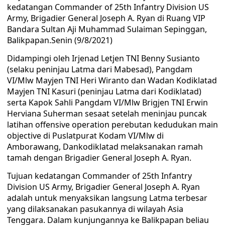
kedatangan Commander of 25th Infantry Division US
Army, Brigadier General Joseph A. Ryan di Ruang VIP
Bandara Sultan Aji Muhammad Sulaiman Sepinggan,
Balikpapan.Senin (9/8/2021)
Didampingi oleh Irjenad Letjen TNI Benny Susianto
(selaku peninjau Latma dari Mabesad), Pangdam
VI/Mlw Mayjen TNI Heri Wiranto dan Wadan Kodiklatad
Mayjen TNI Kasuri (peninjau Latma dari Kodiklatad)
serta Kapok Sahli Pangdam VI/Mlw Brigjen TNI Erwin
Herviana Suherman sesaat setelah meninjau puncak
latihan offensive operation perebutan kedudukan main
objective di Puslatpurat Kodam VI/Mlw di
Amborawang, Dankodiklatad melaksanakan ramah
tamah dengan Brigadier General Joseph A. Ryan.
Tujuan kedatangan Commander of 25th Infantry
Division US Army, Brigadier General Joseph A. Ryan
adalah untuk menyaksikan langsung Latma terbesar
yang dilaksanakan pasukannya di wilayah Asia
Tenggara. Dalam kunjungannya ke Balikpapan beliau