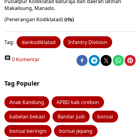
Puslatpur Kodiklatad Baturaja dan daerah latihan
Makalisung, Manado.
(Penerangan Kodiklatad)
(rls)
Tag:
dankodiklatad
Infantry Division
0 Komentar
Tag Populer
Anak Kandung
APBD kab cirebon
babelan bekasi
Bandar judi
bonsai
bonsai beringin
bonsai jepang