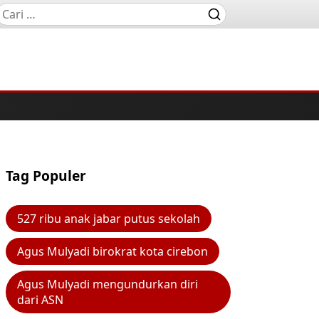
Tag Populer
527 ribu anak jabar putus sekolah
Agus Mulyadi birokrat kota cirebon
Agus Mulyadi mengundurkan diri
dari ASN