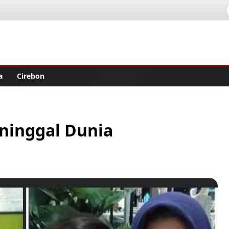
lisher
a
Cirebon
ninggal Dunia