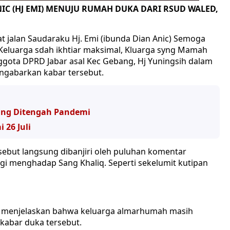
C (HJ EMI) MENUJU RUMAH DUKA DARI RSUD WALED,
amat jalan Saudaraku Hj. Emi (ibunda Dian Anic) Semoga
Keluarga sdah ikhtiar maksimal, Kluarga syng Mamah
ggota DPRD Jabar asal Kec Gebang, Hj Yuningsih dalam
ngabarkan kabar tersebut.
jang Ditengah Pandemi
 26 Juli
sebut langsung dibanjiri oleh puluhan komentar
 menghadap Sang Khaliq. Seperti sekelumit kutipan
sih menjelaskan bahwa keluarga almarhumah masih
kabar duka tersebut.