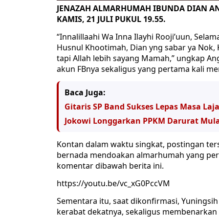
JENAZAH ALMARHUMAH IBUNDA DIAN ANI
KAMIS, 21 JULI PUKUL 19.55.
“Innalillaahi Wa Inna Ilayhi Rooji’uun, Sel
Husnul Khootimah, Dian yng sabar ya Nok, 
tapi Allah lebih sayang Mamah,” ungkap An
akun FBnya sekaligus yang pertama kali me
Baca Juga:
Gitaris SP Band Sukses Lepas Masa La
Jokowi Longgarkan PPKM Darurat Mulai
Kontan dalam waktu singkat, postingan ter
bernada mendoakan almarhumah yang pergi
komentar dibawah berita ini.
https://youtu.be/vc_xG0PccVM
Sementara itu, saat dikonfirmasi, Yuning
kerabat dekatnya, sekaligus membenarkan 