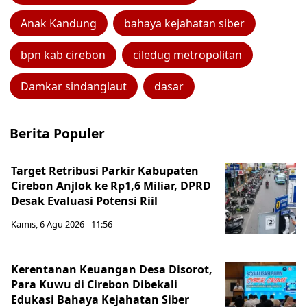
Anak Kandung
bahaya kejahatan siber
bpn kab cirebon
ciledug metropolitan
Damkar sindanglaut
dasar
Berita Populer
Target Retribusi Parkir Kabupaten
Cirebon Anjlok ke Rp1,6 Miliar, DPRD
Desak Evaluasi Potensi Riil
Kamis, 6 Agu 2026 - 11:56
Kerentanan Keuangan Desa Disorot,
Para Kuwu di Cirebon Dibekali
Edukasi Bahaya Kejahatan Siber