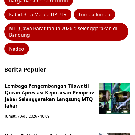
harga bahan pokok turun
Kabid Bina Marga DPUTR
Lumba-lumba
MTQ Jawa Barat tahun 2026 diselenggarakan di
Bandung
Nadeo
Berita Populer
Lembaga Pengembangan Tilawatil
Quran Apresiasi Keputusan Pemprov
Jabar Selenggarakan Langsung MTQ
Jabar
Jumat, 7 Agu 2026 - 16:09