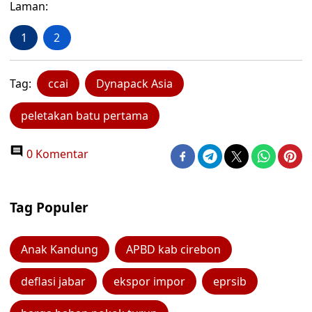
Laman:
1
2
Tag:
ccai
Dynapack Asia
peletakan batu pertama
0 Komentar
Tag Populer
Anak Kandung
APBD kab cirebon
deflasi jabar
ekspor impor
eprsib