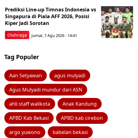
Prediksi Line-up Timnas Indonesia vs
Singapura di Piala AFF 2026, Posisi
Kiper Jadi Sorotan
Olahraga
Jumat, 7 Agu 2026 - 14:41
Tag Populer
Aan Setyawan
agus mulyadi
Agus Mulyadi mundur dari ASN
ahli staff walikota
Anak Kandung
APBD Kab Bekasi
APBD kab cirebon
argo yuwono
babelan bekasi