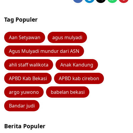
Tag Populer
Aan Setyawan
agus mulyadi
Agus Mulyadi mundur dari ASN
ahli staff walikota
Anak Kandung
APBD Kab Bekasi
APBD kab cirebon
argo yuwono
babelan bekasi
Bandar judi
Berita Populer