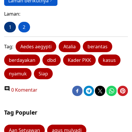
Laman berikutnya
Laman:
1
2
Tag:
Aedes aegypti
Atalia
berantas
berdayakan
dbd
Kader PKK
kasus
nyamuk
Siap
0 Komentar
Tag Populer
Aan Setyawan
agus mulyadi