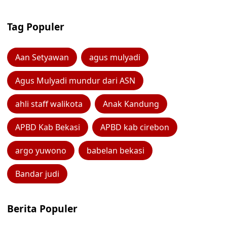
Tag Populer
Aan Setyawan
agus mulyadi
Agus Mulyadi mundur dari ASN
ahli staff walikota
Anak Kandung
APBD Kab Bekasi
APBD kab cirebon
argo yuwono
babelan bekasi
Bandar judi
Berita Populer