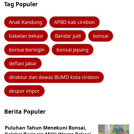
Tag Populer
Anak Kandung
APBD kab cirebon
babelan bekasi
Bandar judi
bonsai
bonsai beringin
bonsai jepang
deflasi jabar
direktur dan dewas BUMD kota cirebon
ekspor impor
Berita Populer
Puluhan Tahun Menekuni Bonsai,