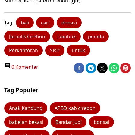
Sumber, Kabupaten Cirebon. (
gfr
)
Tag:
bali
cari
donasi
Jurnalis Cirebon
Lombok
pemda
Perkantoran
Sisir
untuk
0 Komentar
Tag Populer
Anak Kandung
APBD kab cirebon
babelan bekasi
Bandar judi
bonsai