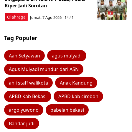
Kiper Jadi Sorotan
Olahraga
Jumat, 7 Agu 2026 - 14:41
Tag Populer
Aan Setyawan
agus mulyadi
Agus Mulyadi mundur dari ASN
ahli staff walikota
Anak Kandung
APBD Kab Bekasi
APBD kab cirebon
argo yuwono
babelan bekasi
Bandar judi