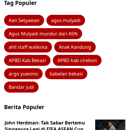
Tag Populer
Aan Setyawan
agus mulyadi
Agus Mulyadi mundur dari ASN
ahli staff walikota
Anak Kandung
APBD Kab Bekasi
APBD kab cirebon
argo yuwono
babelan bekasi
Bandar judi
Berita Populer
John Herdman: Tak Sabar Bertemu
Singapura Lagi di FIFA ASEAN Cup