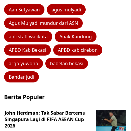
Aan Setyawan
agus mulyadi
Agus Mulyadi mundur dari ASN
ahli staff walikota
Anak Kandung
APBD Kab Bekasi
APBD kab cirebon
argo yuwono
babelan bekasi
Bandar judi
Berita Populer
John Herdman: Tak Sabar Bertemu
Singapura Lagi di FIFA ASEAN Cup
2026