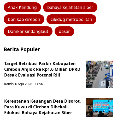
Anak Kandung
bahaya kejahatan siber
bpn kab cirebon
ciledug metropolitan
Damkar sindanglaut
dasar
Berita Populer
Target Retribusi Parkir Kabupaten
Cirebon Anjlok ke Rp1,6 Miliar, DPRD
Desak Evaluasi Potensi Riil
Kamis, 6 Agu 2026 - 11:56
Kerentanan Keuangan Desa Disorot,
Para Kuwu di Cirebon Dibekali
Edukasi Bahaya Kejahatan Siber