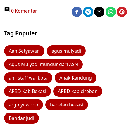
0 Komentar
Tag Populer
Aan Setyawan
agus mulyadi
Agus Mulyadi mundur dari ASN
ahli staff walikota
Anak Kandung
APBD Kab Bekasi
APBD kab cirebon
argo yuwono
babelan bekasi
Bandar judi