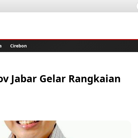
lisher
a
Cirebon
ov Jabar Gelar Rangkaian