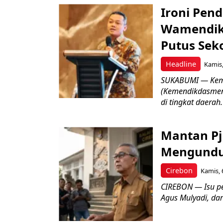
Ironi Pend
Wamendik
Putus Seko
Headline
Kamis,
SUKABUMI — Keme
(Kemendikdasmen)
di tingkat daerah.
Mantan Pj
Mengundur
Cirebon
Kamis, 
CIREBON — Isu pe
Agus Mulyadi, dar