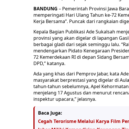
BANDUNG
– Pemerintah Provinsi Jawa Bar
memperingati Hari Ulang Tahun ke-72 Keme
Kerja Bersama”. Puncak dari rangkaian digel
Kepala Bagian Publikasi Ade Sukalsah menj
provinsi yang akan digelar di lapangan Gas
berbagai gladi dari sejak seminggu lalu. “R
mendengarkan Pidato Kenegaraan Presiden 
72 Kemerdekaan RI di depan Sidang Bersa
DPD,” katanya.
Ada yang khas dari Pemprov Jabar, kata A
masyarakat berprestasi yang digelar di Aul
tahun-tahun sebelumnya, Apel Kehormatan
menjelang 17 Agustus dan menurut rencana
inspektur upacara,” jelasnya.
Baca Juga:
Cegah Terorisme Melalui Karya Film Pe