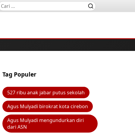
Tag Populer
527 ribu anak jabar putus sekolah
Agus Mulyadi birokrat kota cirebon
Agus Mulyadi mengundurkan diri
dari ASN