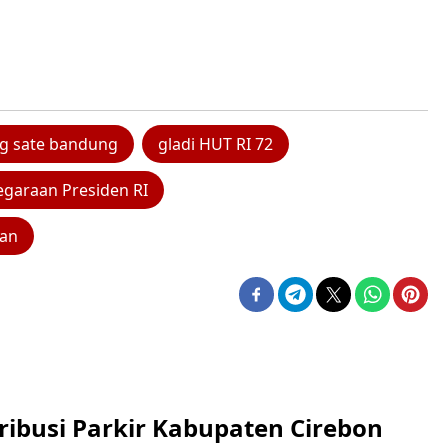
g sate bandung
gladi HUT RI 72
egaraan Presiden RI
aan
ribusi Parkir Kabupaten Cirebon