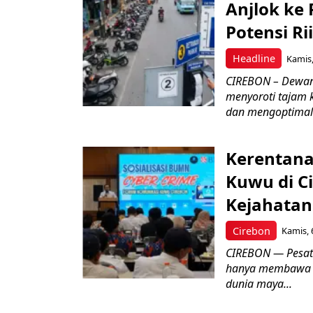
Anjlok ke 
Potensi Rii
Headline
Kamis,
CIREBON – Dewan
menyoroti tajam 
dan mengoptimal
Kerentana
Kuwu di C
Kejahatan
Cirebon
Kamis, 
CIREBON — Pesatn
hanya membawa k
dunia maya...