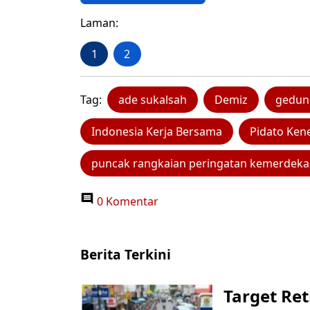
Laman:
1
2
Tag:
ade sukalsah
Demiz
gedun
Indonesia Kerja Bersama
Pidato Ken
puncak rangkaian peringatan kemerdek
0 Komentar
Berita Terkini
Target Ret