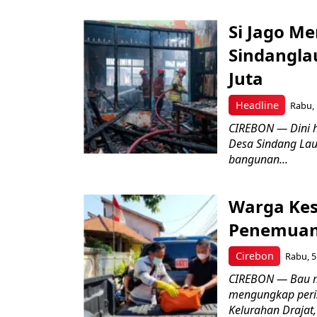
Si Jago M
Sindangla
Juta
Headline
Rabu, 
CIREBON — Dini 
Desa Sindang La
bangunan...
Warga Kes
Penemuan
Cirebon
Rabu, 5
CIREBON — Bau me
mengungkap peri
Kelurahan Drajat,