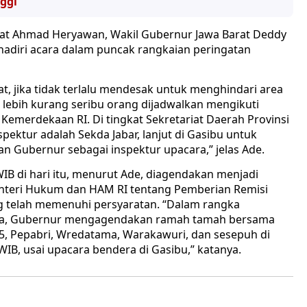
ggi
rat Ahmad Heryawan, Wakil Gubernur Jawa Barat Deddy
adiri acara dalam puncak rangkaian peringatan
at, jika tidak terlalu mendesak untuk menghindari area
lebih kurang seribu orang dijadwalkan mengikuti
Kemerdekaan RI. Di tingkat Sekretariat Daerah Provinsi
spektur adalah Sekda Jabar, lanjut di Gasibu untuk
an Gubernur sebagai inspektur upacara,” jelas Ade.
B di hari itu, menurut Ade, diagendakan menjadi
nteri Hukum dan HAM RI tentang Pemberian Remisi
 telah memenuhi persyaratan. “Dalam rangka
asa, Gubernur mengagendakan ramah tamah bersama
45, Pepabri, Wredatama, Warakawuri, dan sesepuh di
WIB, usai upacara bendera di Gasibu,” katanya.