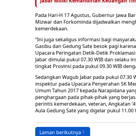
Jabar Miliki Kemandirian Keuangan Tin
Pada Hari-H 17 Agustus, Gubernur Jawa Ba
Mizwar dan Forkominda dijadwalkan mengh
kemerdekaan.
“Ini juga sekaligus informasi bagi masyarak
Gasibu dan Gedung Sate besok pagi karena 
Upacara Peringatan Detik-Detik Proklamasi 
Jabar dimulai pukul 07.30 WIB dan selaku in
tingkat Provinsi pada pukul 09.30 WIB deng
Sedangkan Wagub Jabar pada pukul 07.30 WI
inspektur pada Upacara Penyerahan SK Me
Umum Tahun 2017 kepada Narapidana yang
penghargaan pada pihak-pihak yang berj
perintis kemerdekaan, veteran, Angkatan ’
Aula Gedung Sate yang digelar pukul 11.00 
Laman berikutnya