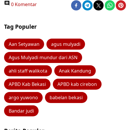
0 Komentar
Tag Populer
Aan Setyawan
agus mulyadi
Agus Mulyadi mundur dari ASN
ahli staff walikota
Anak Kandung
APBD Kab Bekasi
APBD kab cirebon
argo yuwono
babelan bekasi
Bandar judi