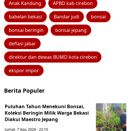
Anak Kandung
APBD kab cirebon
babelan bekasi
Bandar judi
bonsai
bonsai beringin
bonsai jepang
deflasi jabar
direktur dan dewas BUMD kota cirebon
ekspor impor
Berita Populer
Puluhan Tahun Menekuni Bonsai,
Koleksi Beringin Milik Warga Bekasi
Diakui Maestro Jepang
Jumat, 7 Agu 2026 - 22:10