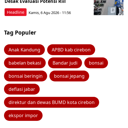
Desak Evaluasi Potensi Riil
Headline
Kamis, 6 Agu 2026 - 11:56
Tag Populer
Anak Kandung
APBD kab cirebon
babelan bekasi
Bandar judi
bonsai
bonsai beringin
bonsai jepang
deflasi jabar
direktur dan dewas BUMD kota cirebon
ekspor impor